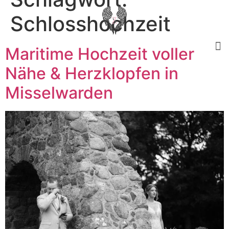
Schlosshochzeit
Maritime Hochzeit voller
Nähe & Herzklopfen in
Misselwarden