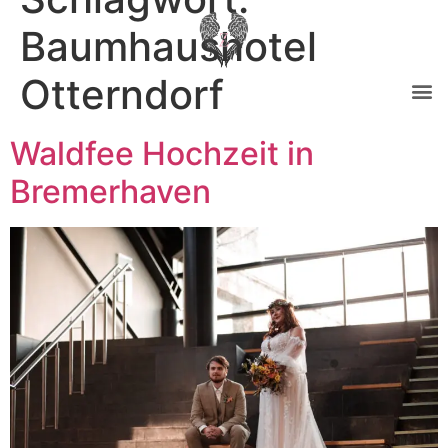
Baumhaushotel
Otterndorf
Waldfee Hochzeit in
Bremerhaven