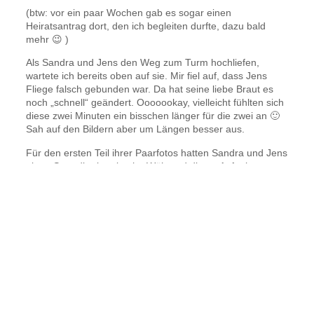
(btw: vor ein paar Wochen gab es sogar einen
Heiratsantrag dort, den ich begleiten durfte, dazu bald
mehr 😉 )
Als Sandra und Jens den Weg zum Turm hochliefen,
wartete ich bereits oben auf sie. Mir fiel auf, dass Jens
Fliege falsch gebunden war. Da hat seine liebe Braut es
noch „schnell“ geändert. Ooooookay, vielleicht fühlten sich
diese zwei Minuten ein bisschen länger für die zwei an 🙂
Sah auf den Bildern aber um Längen besser aus.
Für den ersten Teil ihrer Paarfotos hatten Sandra und Jens
einen Strandkorb gebucht. Während dieser Aufnahmen
zierte die hübsche Braut im Jumpsuit zwei besondere
Accessoires, die Brosche ihrer Mama und ein kleiner
Marienkäfer.
„Ich wünsche mir Fotos mit Schafen. Ist das möglich,
Susi?“
Ähm, hold my beer! Na sicher doch!
Danach ging es, auf dem Weg zum abgelegenen
Sandstrand, zur Fischbrötchen Bude. Typisch norddeutsch