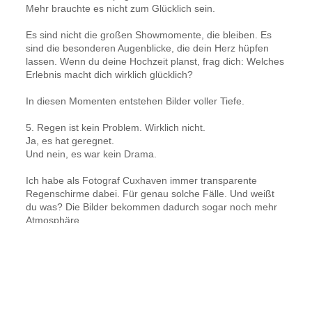
Mehr brauchte es nicht zum Glücklich sein.
Es sind nicht die großen Showmomente, die bleiben. Es
sind die besonderen Augenblicke, die dein Herz hüpfen
lassen. Wenn du deine Hochzeit planst, frag dich: Welches
Erlebnis macht dich wirklich glücklich?
In diesen Momenten entstehen Bilder voller Tiefe.
5. Regen ist kein Problem. Wirklich nicht.
Ja, es hat geregnet.
Und nein, es war kein Drama.
Ich habe als Fotograf Cuxhaven immer transparente
Regenschirme dabei. Für genau solche Fälle. Und weißt
du was? Die Bilder bekommen dadurch sogar noch mehr
Atmosphäre.
Wolken bringen Spannung.
Wind bringt Dynamik.
Regen bringt Nähe.
Deine Hochzeitsfotos leiden nicht unter Wetter – sie